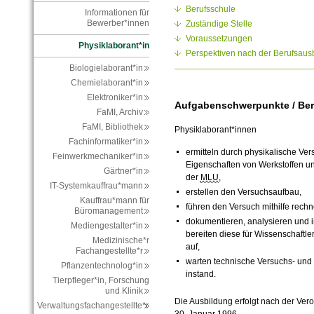
Berufsschule
Informationen für
Bewerber*innen
Zuständige Stelle
Voraussetzungen
Physiklaborant*in
Perspektiven nach der Berufsaus
Biologielaborant*in
Chemielaborant*in
Elektroniker*in
Aufgabenschwerpunkte / Ber
FaMI, Archiv
FaMI, Bibliothek
Physiklaborant*innen
Fachinformatiker*in
ermitteln durch physikalische Ve
Feinwerkmechaniker*in
Eigenschaften von Werkstoffen u
Gärtner*in
der
MLU
,
IT-Systemkauffrau*mann
erstellen den Versuchsaufbau,
Kauffrau*mann für
führen den Versuch mithilfe rech
Büromanagement
dokumentieren, analysieren und 
Mediengestalter*in
bereiten diese für Wissenschaftle
Medizinische*r
auf,
Fachangestellte*r
warten technische Versuchs- und
Pflanzentechnolog*in
instand.
Tierpfleger*in, Forschung
und Klinik
Die Ausbildung erfolgt nach der Ve
Verwaltungsfachangestellte*r
30. Januar 1996.