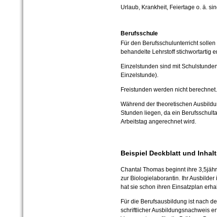
Urlaub, Krankheit, Feiertage o. ä. s
Berufsschule
Für den Berufsschulunterricht sollen
behandelte Lehrstoff stichwortartig e
Einzelstunden sind mit Schulstunde
Einzelstunde).
Freistunden werden nicht berechnet.
Während der theoretischen Ausbild
Stunden liegen, da ein Berufsschulta
Arbeitstag angerechnet wird.
Beispiel Deckblatt und Inhal
Chantal Thomas beginnt ihre 3,5jäh
zur Biologielaborantin. Ihr Ausbilder 
hat sie schon ihren Einsatzplan erha
Für die Berufsausbildung ist nach d
schriftlicher Ausbildungsnachweis erf