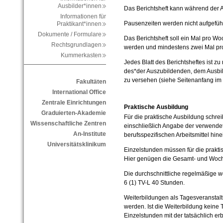
Ausbilder*innen
Das Berichtsheft kann während der A
Informationen für
Pausenzeiten werden nicht aufgeführ
Praktikant*innen
Dokumente / Formulare
Das Berichtsheft soll ein Mal pro Wo
Rechtsgrundlagen
werden und mindestens zwei Mal pro 
Kummerkasten
Jedes Blatt des Berichtsheftes ist
des*der Auszubildenden, dem Ausbi
zu versehen (siehe Seitenanfang im 
Fakultäten
International Office
Zentrale Einrichtungen
Praktische Ausbildung
Graduierten-Akademie
Für die praktische Ausbildung schre
Wissenschaftliche Zentren
einschließlich Angabe der verwendete
An-Institute
berufsspezifischen Arbeitsmittel hine
Universitätsklinikum
Einzelstunden müssen für die prakti
Hier genügen die Gesamt- und Woc
Die durchschnittliche regelmäßige w
6 (1) TV-L 40 Stunden.
Weiterbildungen als Tagesveranstal
werden. Ist die Weiterbildung keine
Einzelstunden mit der tatsächlich er