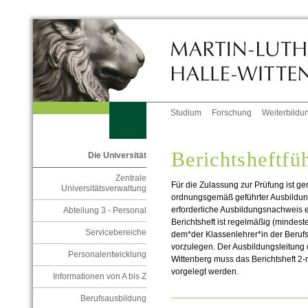
Studium
Forschung
Weiterbildu
Berichtsheftfü
Die Universität
Zentrale
Für die Zulassung zur Prüfung ist ge
Universitätsverwaltung
ordnungsgemäß geführter Ausbildu
erforderliche Ausbildungsnachweis er
Abteilung 3 - Personal
Berichtsheft ist regelmäßig (mindest
Servicebereiche
dem*der Klassenlehrer*in der Berufs
vorzulegen. Der Ausbildungsleitung d
Personalentwicklung
Wittenberg muss das Berichtsheft 2-m
vorgelegt werden.
Informationen von A bis Z
Berufsausbildung