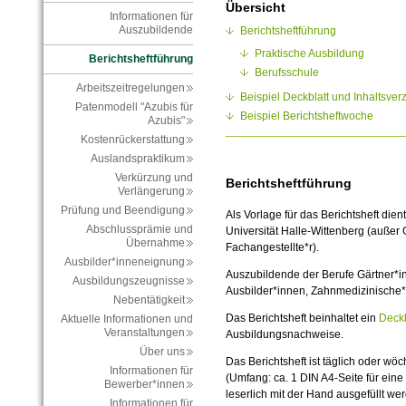
Übersicht
Informationen für
Auszubildende
Berichtsheftführung
Praktische Ausbildung
Berichtsheftführung
Berufsschule
Arbeitszeitregelungen
Beispiel Deckblatt und Inhaltsver
Patenmodell "Azubis für
Beispiel Berichtsheftwoche
Azubis"
Kostenrückerstattung
Auslandspraktikum
Verkürzung und
Berichtsheftführung
Verlängerung
Prüfung und Beendigung
Als Vorlage für das Berichtsheft dien
Abschlussprämie und
Universität Halle-Wittenberg (außer
Übernahme
Fachangestellte*r).
Ausbilder*inneneignung
Auszubildende der Berufe Gärtner*in 
Ausbildungszeugnisse
Ausbilder*innen, Zahnmedizinische*r
Nebentätigkeit
Das Berichtsheft beinhaltet ein
Deckb
Aktuelle Informationen und
Veranstaltungen
Ausbildungsnachweise.
Über uns
Das Berichtsheft ist täglich oder wöch
Informationen für
(Umfang: ca. 1 DIN A4-Seite für ei
Bewerber*innen
leserlich mit der Hand ausgefüllt we
Informationen für