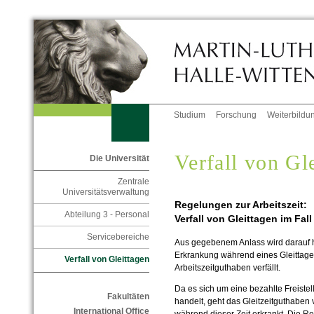
Studium
Forschung
Weiterbildu
Verfall von Gl
Die Universität
Zentrale
Universitätsverwaltung
Regelungen zur Arbeitszeit:
Abteilung 3 - Personal
Verfall von Gleittagen im Fal
Servicebereiche
Aus gegebenem Anlass wird darauf h
Erkrankung während eines Gleittage
Verfall von Gleittagen
Arbeitszeitguthaben verfällt.
Da es sich um eine bezahlte Freist
Fakultäten
handelt, geht das Gleitzeitguthaben 
International Office