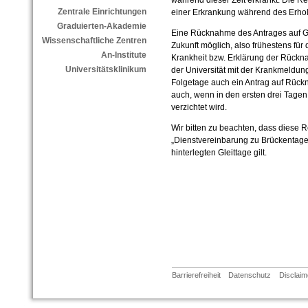
während dieser Zeit erkrankt. Die Rec
Zentrale Einrichtungen
einer Erkrankung während des Erho
Graduierten-Akademie
Eine Rücknahme des Antrages auf Glei
Wissenschaftliche Zentren
Zukunft möglich, also frühestens für
An-Institute
Krankheit bzw. Erklärung der Rückn
Universitätsklinikum
der Universität mit der Krankmeldun
Folgetage auch ein Antrag auf Rückna
auch, wenn in den ersten drei Tagen 
verzichtet wird.
Wir bitten zu beachten, dass diese 
„Dienstvereinbarung zu Brückentage
hinterlegten Gleittage gilt.
Barrierefreiheit
Datenschutz
Disclaim