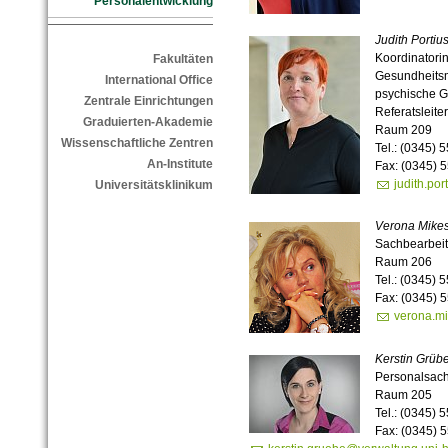
Personalentwicklung
Judith Portiu
Koordinatorin
Fakultäten
Gesundheits
International Office
psychische Ge
Zentrale Einrichtungen
Referatsleiter
Graduierten-Akademie
Raum 209
Wissenschaftliche Zentren
Tel.: (0345) 
An-Institute
Fax: (0345) 
judith.po
Universitätsklinikum
Verona Mike
Sachbearbeit
Raum 206
Tel.: (0345) 
Fax: (0345) 
verona.mi
Kerstin Grüb
Personalsach
Raum 205
Tel.: (0345) 
Fax: (0345) 