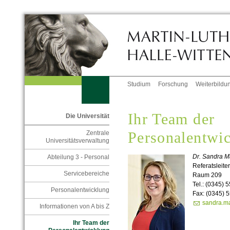
Studium
Forschung
Weiterbildu
Ihr Team der
Die Universität
Personalentwi
Zentrale
Universitätsverwaltung
Dr. Sandra M
Abteilung 3 - Personal
Referatsleiter
Servicebereiche
Raum 209
Tel.: (0345) 
Personalentwicklung
Fax: (0345) 
sandra.ma
Informationen von A bis Z
Ihr Team der