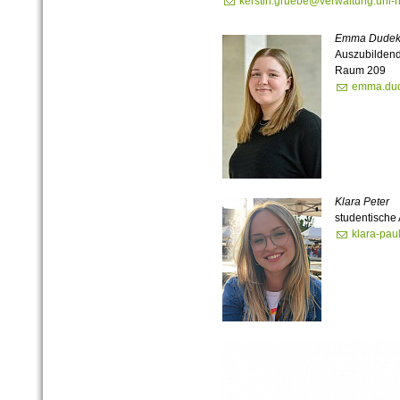
kerstin.gruebe@verwaltung.uni-h
Emma Dude
Auszubilden
Raum 209
emma.dud
Klara Peter
studentische 
klara-pau