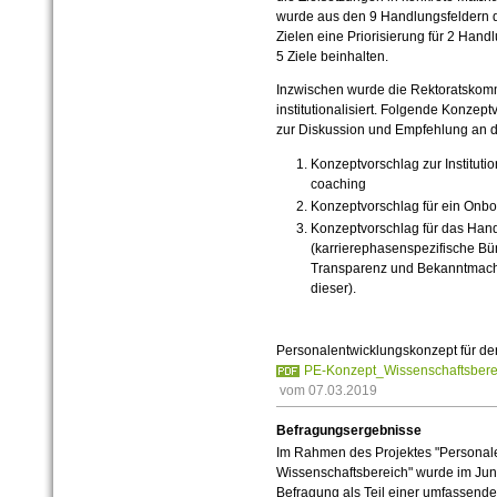
wurde aus den 9 Handlungsfeldern 
Zielen eine Priorisierung für 2 Han
5 Ziele beinhalten.
Inzwischen wurde die Rektoratskomm
institutionalisiert. Folgende Konze
zur Diskussion und Empfehlung an d
Konzeptvorschlag zur Instituti
coaching
Konzeptvorschlag für ein Onb
Konzeptvorschlag für das Hand
(karrierephasenspezifische Bü
Transparenz und Bekanntmach
dieser).
Personalentwicklungskonzept für de
PE-Konzept_Wissenschaftsbereic
vom 07.03.2019
Befragungsergebnisse
Im Rahmen des Projektes "Personale
Wissenschaftsbereich" wurde im Juni
Befragung als Teil einer umfassende