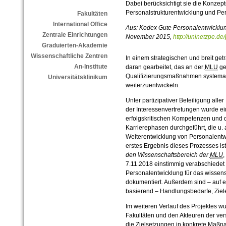
Dabei berücksichtigt sie die Konzept
Personalstrukturentwicklung und Pe
Fakultäten
International Office
Aus: Kodex Gute Personalentwicklun
Zentrale Einrichtungen
November 2015,
http://uninetzpe.d
Graduierten-Akademie
Wissenschaftliche Zentren
In einem strategischen und breit ge
An-Institute
daran gearbeitet, das an der
MLU
ge
Qualifizierungsmaßnahmen systemat
Universitätsklinikum
weiterzuentwickeln.
Unter partizipativer Beteiligung alle
der Interessenvertretungen wurde e
erfolgskritischen Kompetenzen und 
Karrierephasen durchgeführt, die u. 
Weiterentwicklung von Personalentw
erstes Ergebnis dieses Prozesses is
den Wissenschaftsbereich der
MLU
,
7.11.2018 einstimmig verabschiedet w
Personalentwicklung für das wissens
dokumentiert. Außerdem sind – auf 
basierend – Handlungsbedarfe, Ziele 
Im weiteren Verlauf des Projektes w
Fakultäten und den Akteuren der ve
die Zielsetzungen in konkrete Maß