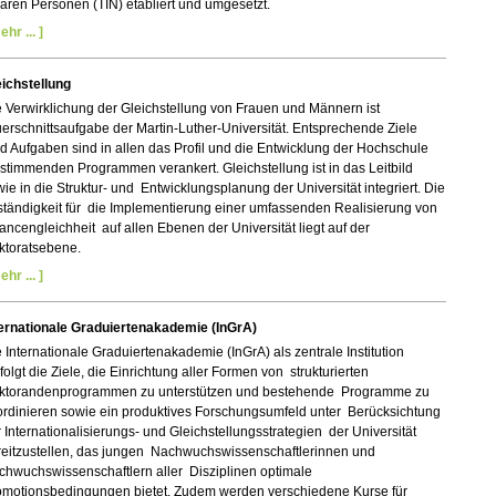
ären Personen (TIN) etabliert und umgesetzt.
ehr ... ]
eichstellung
 Verwirklichung der Gleichstellung von Frauen und Männern ist
rschnittsaufgabe der Martin-Luther-Universität. Entsprechende Ziele
 Aufgaben sind in allen das Profil und die Entwicklung der Hochschule
timmenden Programmen verankert. Gleichstellung ist in das Leitbild
ie in die Struktur- und Entwicklungsplanung der Universität integriert. Die
tändigkeit für die Implementierung einer umfassenden Realisierung von
ncengleichheit auf allen Ebenen der Universität liegt auf der
ktoratsebene.
ehr ... ]
ternationale Graduiertenakademie (InGrA)
 Internationale Graduiertenakademie (InGrA) als zentrale Institution
folgt die Ziele, die Einrichtung aller Formen von strukturierten
ktorandenprogrammen zu unterstützen und bestehende Programme zu
ordinieren sowie ein produktives Forschungsumfeld unter Berücksichtung
 Internationalisierungs- und Gleichstellungsstrategien der Universität
reitzustellen, das jungen Nachwuchswissenschaftlerinnen und
chwuchswissenschaftlern aller Disziplinen optimale
omotionsbedingungen bietet. Zudem werden verschiedene Kurse für