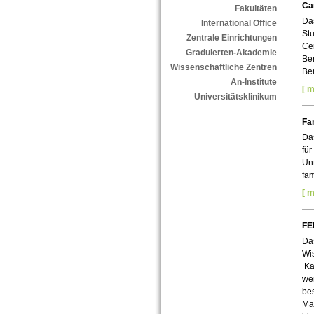
Ca
Fakultäten
Das
International Office
St
Zentrale Einrichtungen
Ce
Graduierten-Akademie
Ber
Wissenschaftliche Zentren
Be
An-Institute
[ m
Universitätsklinikum
Fa
Da
für
Un
fam
[ m
F
Da
Wi
Kar
wer
be
Ma