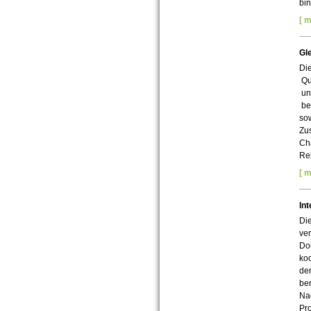
bin
[ m
Gl
Die
Que
und
bes
sow
Zus
Cha
Re
[ m
In
Die
ver
Do
ko
der
be
Na
Pr