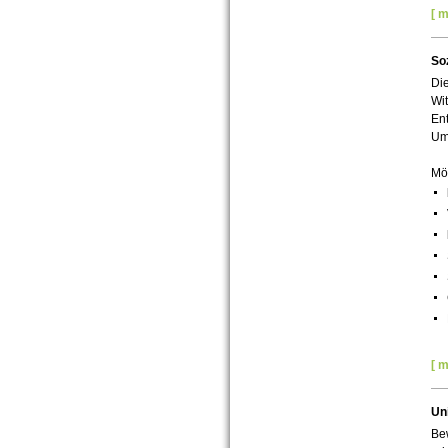
[ m
Soz
Die
Wit
En
Um
Mö
[ m
Un
Bew