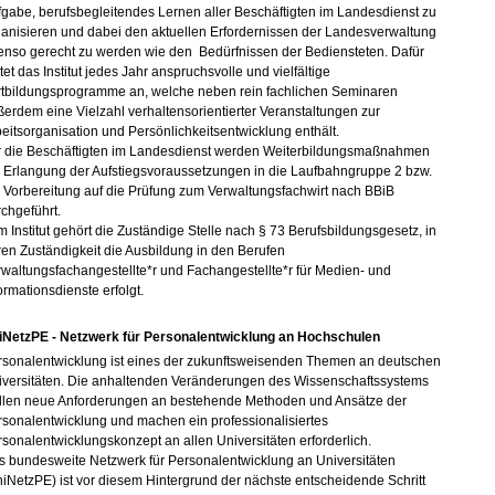
gabe, berufsbegleitendes Lernen aller Beschäftigten im Landesdienst zu
anisieren und dabei den aktuellen Erfordernissen der Landesverwaltung
enso gerecht zu werden wie den Bedürfnissen der Bediensteten. Dafür
tet das Institut jedes Jahr anspruchsvolle und vielfältige
rtbildungsprogramme an, welche neben rein fachlichen Seminaren
erdem eine Vielzahl verhaltensorientierter Veranstaltungen zur
eitsorganisation und Persönlichkeitsentwicklung enthält.
r die Beschäftigten im Landesdienst werden Weiterbildungsmaßnahmen
r Erlangung der Aufstiegsvoraussetzungen in die Laufbahngruppe 2 bzw.
 Vorbereitung auf die Prüfung zum Verwaltungsfachwirt nach BBiB
chgeführt.
 Institut gehört die Zuständige Stelle nach § 73 Berufsbildungsgesetz, in
en Zuständigkeit die Ausbildung in den Berufen
waltungsfachangestellte*r und Fachangestellte*r für Medien- und
ormationsdienste erfolgt.
iNetzPE - Netzwerk für Personalentwicklung an Hochschulen
rsonalentwicklung ist eines der zukunftsweisenden Themen an deutschen
iversitäten. Die anhaltenden Veränderungen des Wissenschaftssystems
ellen neue Anforderungen an bestehende Methoden und Ansätze der
sonalentwicklung und machen ein professionalisiertes
sonalentwicklungskonzept an allen Universitäten erforderlich.
s bundesweite Netzwerk für Personalentwicklung an Universitäten
iNetzPE) ist vor diesem Hintergrund der nächste entscheidende Schritt