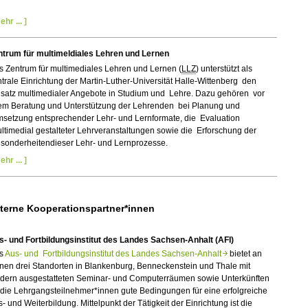
ehr ... ]
ntrum für multimeldiales Lehren und Lernen
s Zentrum für multimediales Lehren und Lernen (
LLZ
) unterstützt als
trale Einrichtung der Martin-Luther-Universität Halle-Wittenberg den
nsatz multimedialer Angebote in Studium und Lehre. Dazu gehören vor
lem Beratung und Unterstützung der Lehrenden bei Planung und
setzung entsprechender Lehr- und Lernformate, die Evaluation
timedial gestalteter Lehrveranstaltungen sowie die Erforschung der
sonderheitendieser Lehr- und Lernprozesse.
ehr ... ]
terne Kooperationspartner*innen
s- und Fortbildungsinstitut des Landes Sachsen-Anhalt (AFI)
s
Aus- und Fortbildungsinstitut des Landes Sachsen-Anhalt
bietet an
nen drei Standorten in Blankenburg, Benneckenstein und Thale mit
dern ausgestatteten Seminar- und Computerräumen sowie Unterkünften
 die Lehrgangsteilnehmer*innen gute Bedingungen für eine erfolgreiche
- und Weiterbildung. Mittelpunkt der Tätigkeit der Einrichtung ist die