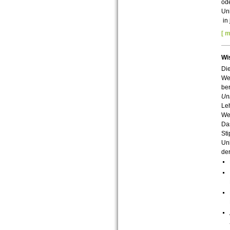
ode
Uni
in
[ m
Wi
Die
We
ber
Un
Leh
We
Das
St
Uni
der