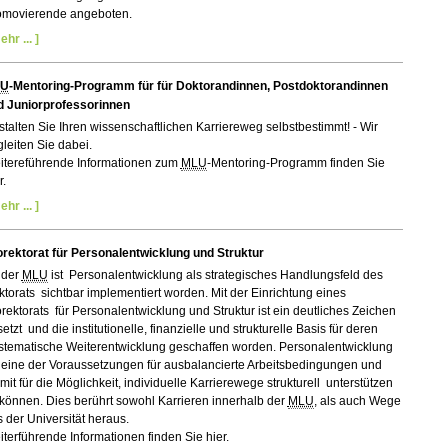
omovierende angeboten.
ehr ... ]
LU
-Mentoring-Programm für für Doktorandinnen, Postdoktorandinnen
d Juniorprofessorinnen
talten Sie Ihren wissenschaftlichen Karriereweg selbstbestimmt! - Wir
leiten Sie dabei.
itereführende Informationen zum
MLU
-Mentoring-Programm finden Sie
r.
ehr ... ]
orektorat für Personalentwicklung und Struktur
 der
MLU
ist Personalentwicklung als strategisches Handlungsfeld des
torats sichtbar implementiert worden. Mit der Einrichtung eines
rektorats für Personalentwicklung und Struktur ist ein deutliches Zeichen
etzt und die institutionelle, finanzielle und strukturelle Basis für deren
stematische Weiterentwicklung geschaffen worden. Personalentwicklung
 eine der Voraussetzungen für ausbalancierte Arbeitsbedingungen und
it für die Möglichkeit, individuelle Karrierewege strukturell unterstützen
können. Dies berührt sowohl Karrieren innerhalb der
MLU
, als auch Wege
 der Universität heraus.
terführende Informationen finden Sie hier.