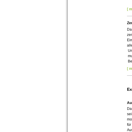
[ m
Ze
Da
zen
Ei
al
Um
mul
Be
[ m
Ex
Au
Da
sei
mo
für
Aus