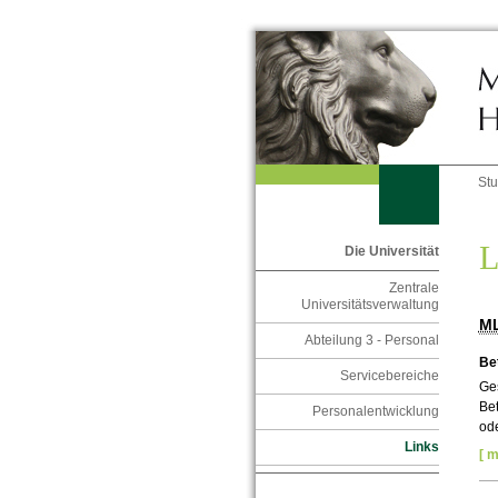
St
L
Die Universität
Zentrale
Universitätsverwaltung
M
Abteilung 3 - Personal
Be
Servicebereiche
Ge
Bet
Personalentwicklung
ode
Links
[ m