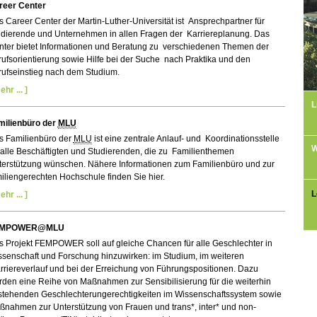
reer Center
 Career Center der Martin-Luther-Universität ist Ansprechpartner für
udierende und Unternehmen in allen Fragen der Karriereplanung. Das
nter bietet Informationen und Beratung zu verschiedenen Themen der
ufsorientierung sowie Hilfe bei der Suche nach Praktika und den
rufseinstieg nach dem Studium.
ehr ... ]
L
milienbüro der
MLU
s Familienbüro der
MLU
ist eine zentrale Anlauf- und Koordinationsstelle
W
 alle Beschäftigten und Studierenden, die zu Familienthemen
terstützung wünschen. Nähere Informationen zum Familienbüro und zur
iliengerechten Hochschule finden Sie hier.
L
ehr ... ]
EMPOWER@MLU
s Projekt FEMPOWER soll auf gleiche Chancen für alle Geschlechter in
ssenschaft und Forschung hinzuwirken: im Studium, im weiteren
riereverlauf und bei der Erreichung von Führungspositionen. Dazu
den eine Reihe von Maßnahmen zur Sensibilisierung für die weiterhin
stehenden Geschlechterungerechtigkeiten im Wissenschaftssystem sowie
ßnahmen zur Unterstützung von Frauen und trans*, inter* und non-