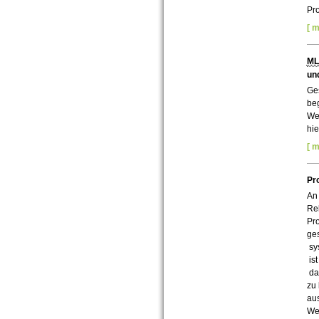
Pr
[ m
M
un
Ges
beg
We
hie
[ m
Pr
An
Rek
Pro
ges
sy
ist
dam
zu 
aus
Wei