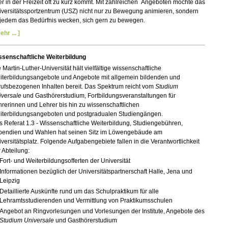
r in der Freizeit oft zu kurz kommt. Mit zahlreichen Angeboten möchte das
versitätssportzentrum (USZ) nicht nur zu Bewegung animieren, sondern
 jedem das Bedürfnis wecken, sich gern zu bewegen.
ehr ... ]
ssenschaftliche Weiterbildung
 Martin-Luther-Universität hält vielfältige wissenschaftliche
iterbildungsangebote und Angebote mit allgemein bildenden und
ufsbezogenen Inhalten bereit.
Das Spektrum reicht vom
Studium
iversale
und Gasthörerstudium, Fortbildungsveranstaltungen für
rerinnen und Lehrer bis hin zu wissenschaftlichen
iterbildungsangeboten und postgradualen Studiengängen.
 Referat 1.3 - Wissenschaftliche Weiterbildung, Studiengebühren,
ipendien und Wahlen hat seinen Sitz im Löwengebäude am
versitätsplatz. Folgende Aufgabengebiete fallen in die Verantwortlichkeit
 Abteilung:
Fort- und Weiterbildungsofferten der Universität
Informationen bezüglich der Universitätspartnerschaft Halle, Jena und
Leipzig
Detaillierte Auskünfte rund um das Schulpraktikum für alle
Lehramtsstudierenden und Vermittlung von Praktikumsschulen
Angebot an Ringvorlesungen und Vorlesungen der Institute, Angebote des
Studium Universale
und Gasthörerstudium