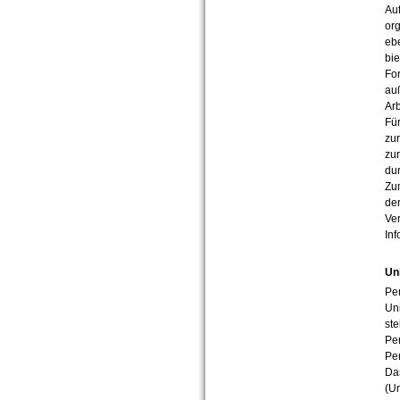
Auf
org
eb
bie
Fo
auß
Arb
Fü
zu
zur
dur
Zum
der
Ver
Inf
Un
Pe
Un
st
Per
Per
Da
(Un