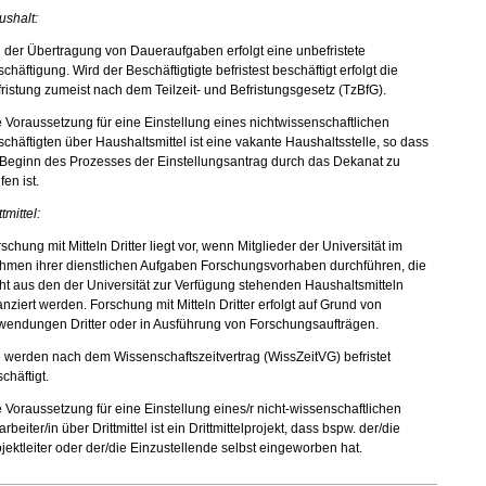
ushalt:
 der Übertragung von Daueraufgaben erfolgt eine unbefristete
chäftigung. Wird der Beschäftigtigte befristest beschäftigt erfolgt die
ristung zumeist nach dem Teilzeit- und Befristungsgesetz (TzBfG).
 Voraussetzung für eine Einstellung eines nichtwissenschaftlichen
chäftigten über Haushaltsmittel ist eine vakante Haushaltsstelle, so dass
 Beginn des Prozesses der Einstellungsantrag durch das Dekanat zu
fen ist.
ttmittel:
schung mit Mitteln Dritter liegt vor, wenn Mitglieder der Universität im
hmen ihrer dienstlichen Aufgaben Forschungsvorhaben durchführen, die
ht aus den der Universität zur Verfügung stehenden Haushaltsmitteln
anziert werden. Forschung mit Mitteln Dritter erfolgt auf Grund von
wendungen Dritter oder in Ausführung von Forschungsaufträgen.
 werden nach dem Wissenschaftszeitvertrag (WissZeitVG) befristet
chäftigt.
 Voraussetzung für eine Einstellung eines/r nicht-wissenschaftlichen
arbeiter/in über Drittmittel ist ein Drittmittelprojekt, dass bspw. der/die
jektleiter oder der/die Einzustellende selbst eingeworben hat.