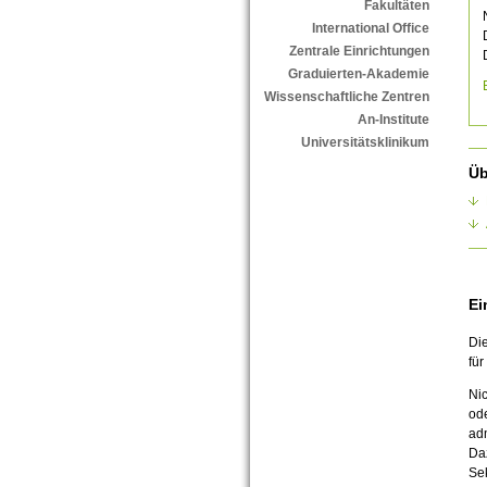
Fakultäten
International Office
Zentrale Einrichtungen
Graduierten-Akademie
Wissenschaftliche Zentren
An-Institute
Universitätsklinikum
Üb
Ei
Die
für
Nic
ode
adm
Da
Sek