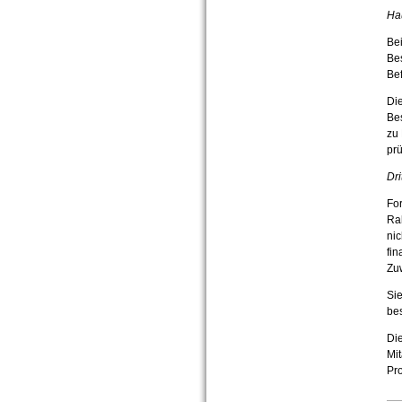
Ha
Bei
Bes
Bef
Die
Bes
zu
prü
Dri
For
Ra
nic
fin
Zu
Sie
bes
Die
Mit
Pro